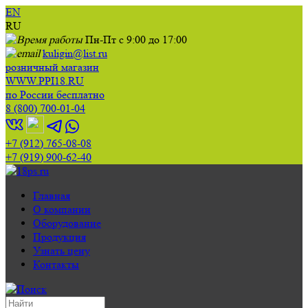
EN
RU
Пн-Пт с 9:00 до 17:00
kuligin@list.ru
розничный магазин
WWW.PPI18.RU
по России бесплатно
8 (800) 700-01-04
+7 (912) 765-08-08
+7 (919) 900-62-40
Главная
О компании
Оборудование
Продукция
Узнать цену
Контакты