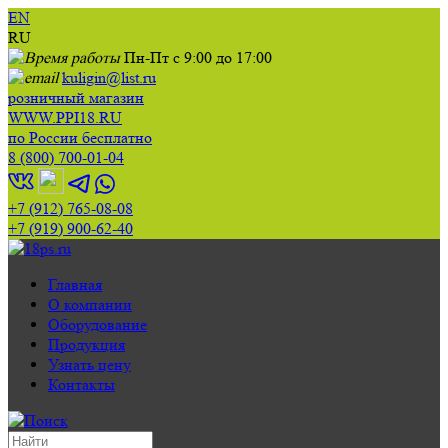
EN
RU
Пн-Пт с 9:00 до 17:00
kuligin@list.ru
розничный магазин
WWW.PPI18.RU
по России бесплатно
8 (800) 700-01-04
+7 (912) 765-08-08
+7 (919) 900-62-40
Главная
О компании
Оборудование
Продукция
Узнать цену
Контакты