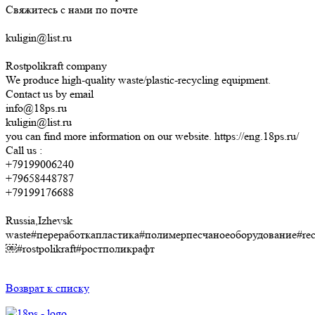
Свяжитесь с нами по почте
kuligin@list.ru
Rostpolikraft company
We produce high-quality waste/plastic-recycling equipment.
Contact us by email
info@18ps.ru
kuligin@list.ru
you can find more information on our website. https://eng.18ps.ru/
Call us :
+79199006240
+79658448787
+79199176688
Russia,Izhevsk
waste#переработкапластика#полимерпесчаноеоборудование#rec
￼#rostpolikraft#ростполикрафт
Возврат к списку