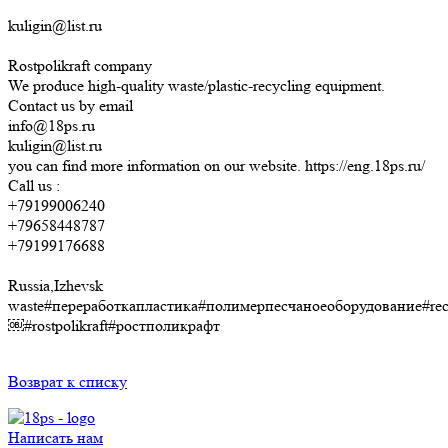
kuligin@list.ru
Rostpolikraft company
We produce high-quality waste/plastic-recycling equipment.
Contact us by email
info@18ps.ru
kuligin@list.ru
you can find more information on our website. https://eng.18ps.ru/
Call us :
+79199006240
+79658448787
+79199176688
Russia,Izhevsk
waste#переработкапластика#полимерпесчаноеоборудование#rec
￼#rostpolikraft#ростполикрафт
Возврат к списку
Написать нам