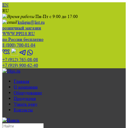
EN
RU
Пн-Пт с 9:00 до 17:00
kuligin@list.ru
розничный магазин
WWW.PPI18.RU
по России бесплатно
8 (800) 700-01-04
+7 (912) 765-08-08
+7 (919) 900-62-40
Главная
О компании
Оборудование
Продукция
Узнать цену
Контакты