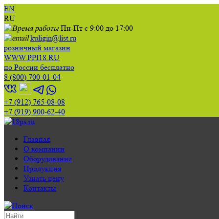
EN
RU
Пн-Пт с 9:00 до 17:00
kuligin@list.ru
розничный магазин
WWW.PPI18.RU
по России бесплатно
8 (800) 700-01-04
+7 (912) 765-08-08
+7 (919) 900-62-40
Главная
О компании
Оборудование
Продукция
Узнать цену
Контакты