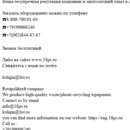
Наша безупречная репутация компании и многолетний опыт в д
Заказать оборудование можно по телефону
☎️8-800-700-01-04
☎️+79199006240
☎️+7(965)844-87-87
Звонок бесплатный
Либо на сайте www.18ps.ru
Свяжитесь с нами по почте
kuligin@list.ru
Rostpolikraft company
We produce high-quality waste/plastic-recycling equipment.
Contact us by email
info@18ps.ru
kuligin@list.ru
you can find more information on our website. https://eng.18ps.ru/
Call us :
+79199006240