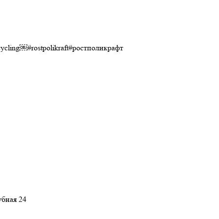
cling￼#rostpolikraft#ростполикрафт
убная 24