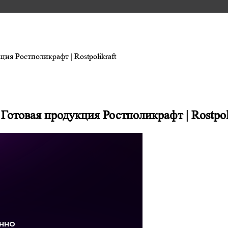
ия Ростполикрафт | Rostpolikraft
отовая продукция Ростполикрафт | Rostpol