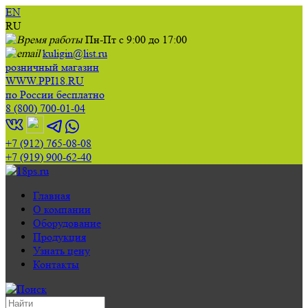
EN
RU
Пн-Пт с 9:00 до 17:00
kuligin@list.ru
розничный магазин
WWW.PPI18.RU
по России бесплатно
8 (800) 700-01-04
+7 (912) 765-08-08
+7 (919) 900-62-40
Главная
О компании
Оборудование
Продукция
Узнать цену
Контакты