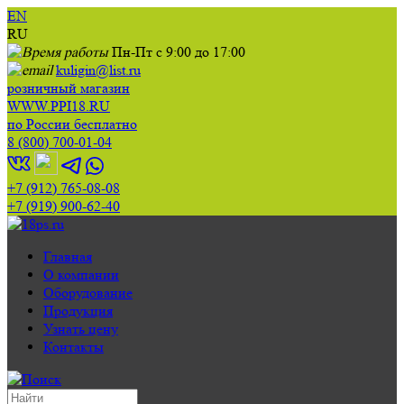
EN
RU
Пн-Пт с 9:00 до 17:00
kuligin@list.ru
розничный магазин
WWW.PPI18.RU
по России бесплатно
8 (800) 700-01-04
+7 (912) 765-08-08
+7 (919) 900-62-40
Главная
О компании
Оборудование
Продукция
Узнать цену
Контакты