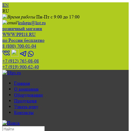
EN
RU
Пн-Пт с 9:00 до 17:00
kuligin@list.ru
розничный магазин
WWW.PPI18.RU
по России бесплатно
8 (800) 700-01-04
+7 (912) 765-08-08
+7 (919) 900-62-40
Главная
О компании
Оборудование
Продукция
Узнать цену
Контакты