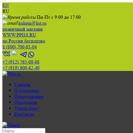
EN
RU
Пн-Пт с 9:00 до 17:00
kuligin@list.ru
розничный магазин
WWW.PPI18.RU
по России бесплатно
8 (800) 700-01-04
+7 (912) 765-08-08
+7 (919) 900-62-40
Главная
О компании
Оборудование
Продукция
Узнать цену
Контакты