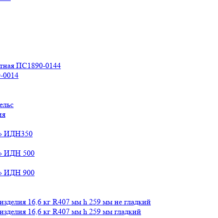
стная ПС1890-0144
-0014
ельс
ия
й» ИДН350
» ИДН 500
» ИДН 900
зделия 16,6 кг R407 мм h 259 мм не гладкий
зделия 16,6 кг R407 мм h 259 мм гладкий