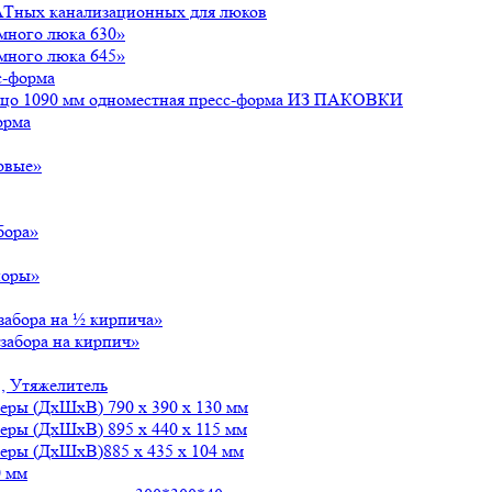
АТных канализационных для люков
много люка 630»
много люка 645»
с-форма
льцо 1090 мм одноместная пресс-форма ИЗ ПАКОВКИ
орма
овые»
бора»
поры»
забора на ½ кирпича»
забора на кирпич»
, Утяжелитель
меры (ДxШxВ) 790 x 390 x 130 мм
еры (ДxШxВ) 895 x 440 x 115 мм
меры (ДxШxВ)885 x 435 x 104 мм
0 мм