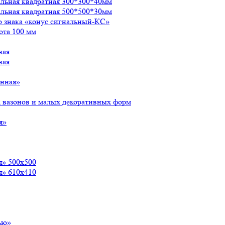
альная квадратная 300*300*40мм
альная квадратная 500*500*30мм
о знака «конус сигнальный-КС»
ота 100 мм
ная
ная
енная»
 вазонов и малых декоративных форм
я»
я» 500х500
я» 610х410
ью»