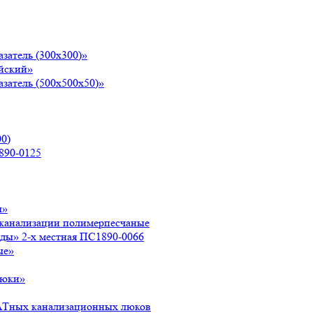
затель (300х300)»
йский»
затель (500х500х50)»
0)
890-0125
ы»
 канализации полимерпесчаные
оды» 2-х местная ПС1890-0066
ые»
люки»
АТных канализационных люков