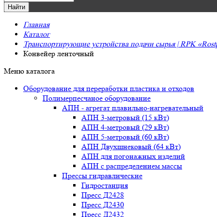
Главная
Каталог
Транспортирующие устройства подачи сырья | RPK «Rostpo
Конвейер ленточный
Меню каталога
Оборудование для переработки пластика и отходов
Полимерпесчаное оборудование
АПН - агрегат плавильно-нагревательный
АПН 3-метровый (15 кВт)
АПН 4-метровый (29 кВт)
АПН 5-метровый (60 кВт)
АПН Двухшнековый (64 кВт)
АПН для погонажных изделий
АПН с распределением массы
Прессы гидравлические
Гидростанция
Пресс Д2428
Пресс Д2430
Пресс Д2432