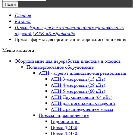
Главная
Каталог
Пресс-формы для изготовления полимернопесчаных
изделий | RPK «Rostpolikraft»
Пресс - формы для организации дорожного движения
Меню каталога
Оборудование для переработки пластика и отходов
Полимерпесчаное оборудование
АПН - агрегат плавильно-нагревательный
АПН 3-метровый (15 кВт)
АПН 4-метровый (29 кВт)
АПН 5-метровый (60 кВт)
АПН Двухшнековый (64 кВт)
АПН для погонажных изделий
АПН с распределением массы
Прессы гидравлические
Гидростанция
Пресс Д2428
Пресс Д2430