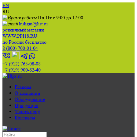
EN
RU
Пн-Пт с 9:00 до 17:00
kuligin@list.ru
розничный магазин
WWW.PPI18.RU
по России бесплатно
8 (800) 700-01-04
+7 (912) 765-08-08
+7 (919) 900-62-40
Главная
О компании
Оборудование
Продукция
Узнать цену
Контакты