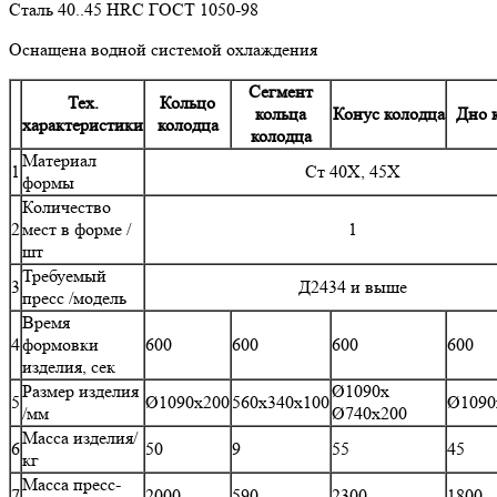
Сталь 40..45 HRC ГОСТ 1050-98
Оснащена водной системой охлаждения
Сегмент
Тех.
Кольцо
кольца
Конус колодца
Дно 
характеристики
колодца
колодца
Материал
1
Ст 40Х, 45Х
формы
Количество
2
мест в форме /
1
шт
Требуемый
3
Д2434 и выше
пресс /модель
Время
4
формовки
600
600
600
600
изделия, сек
Размер изделия
Ø1090х
5
Ø1090х200
560х340х100
Ø1090
/мм
Ø740х200
Масса изделия/
6
50
9
55
45
кг
Масса пресс-
7
2000
590
2300
1800