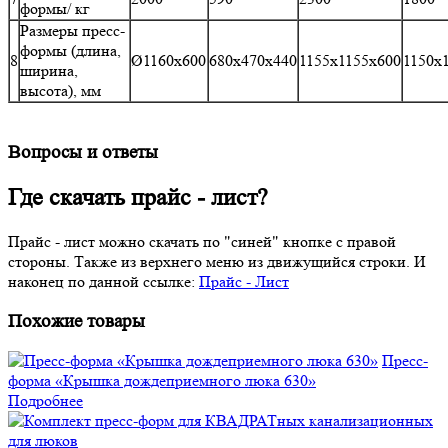
формы/ кг
Размеры пресс-
формы (длина,
8
Ø1160х600
680х470х440
1155х1155х600
1150х
ширина,
высота), мм
Вопросы и ответы
Где скачать прайс - лист?
Прайс - лист можно скачать по "синей" кнопке с правой
стороны. Также из верхнего меню из движущийся строки. И
наконец по данной ссылке:
Прайс - Лист
Похожие товары
Пресс-
форма «Крышка дождеприемного люка 630»
Подробнее