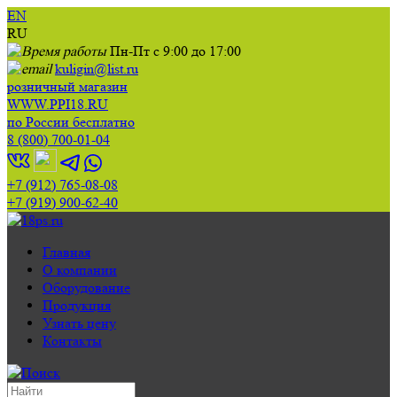
EN
RU
Пн-Пт с 9:00 до 17:00
kuligin@list.ru
розничный магазин
WWW.PPI18.RU
по России бесплатно
8 (800) 700-01-04
+7 (912) 765-08-08
+7 (919) 900-62-40
Главная
О компании
Оборудование
Продукция
Узнать цену
Контакты