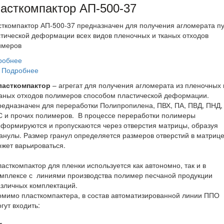
асткомпактор АП-500-37
ткомпактор АП-500-37 предназначен для получения агломерата п
тической деформации всех видов пленочных и тканых отходов
имеров
робнее
Подробнее
ласткомпактор
– агрегат для получения агломерата из пленочных 
каных отходов полимеров способом пластической деформации.
едназначен для переработки Полипропилена, ПВХ, ПА, ПВД, ПНД,
С и прочих полимеров. В процессе переработки полимеры
формируются и пропускаются через отверстия матрицы, образуя
анулы. Размер гранул определяется размеров отверстий в матрице
жет варьироваться.
асткомпактор для пленки используется как автономно, так и в
мплексе с линиями производства полимер песчаной продукции
зличных комплектаций.
мимо пласткомпактера, в состав автоматизированной линии ППО
гут входить: