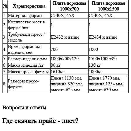
Плита дорожная
Плита дорожная
№
Характеристика
1000х700
1000х1500
1
Материал формы
Ст40Х, 45Х
Ст40Х, 45Х
Количество мест в
2
1
1
форме /шт
Требуемый пресс /
3
Д2432 и выше
Д2434 и выше
модель
Время формовки
4
700
1000
изделия, сек
5
Размер изделия /мм
1000х700х120
1500х1000х80
6
Масса изделия /кг
80 кг
130 кг
7
Масса пресс- формы
1610кг
4000кг
Длина 1130 мм,
Длина 1770 мм,
Размеры пресс-
8
ширина 820 мм,
ширина 1254 мм,
формы
высота 625 мм
высота 630 мм
Вопросы и ответы
Где скачать прайс - лист?