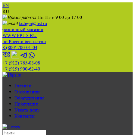
EN
RU
Пн-Пт с 9:00 до 17:00
kuligin@list.ru
розничный магазин
WWW.PPI18.RU
по России бесплатно
8 (800) 700-01-04
+7 (912) 765-08-08
+7 (919) 900-62-40
Главная
О компании
Оборудование
Продукция
Узнать цену
Контакты