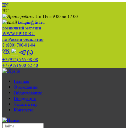
EN
RU
Пн-Пт с 9:00 до 17:00
kuligin@list.ru
розничный магазин
WWW.PPI18.RU
по России бесплатно
8 (800) 700-01-04
+7 (912) 765-08-08
+7 (919) 900-62-40
Главная
О компании
Оборудование
Продукция
Узнать цену
Контакты