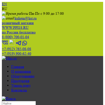
EN
RU
Пн-Пт с 9:00 до 17:00
kuligin@list.ru
розничный магазин
WWW.PPI18.RU
по России бесплатно
8 (800) 700-01-04
+7 (912) 765-08-08
+7 (919) 900-62-40
Главная
О компании
Оборудование
Продукция
Узнать цену
Контакты