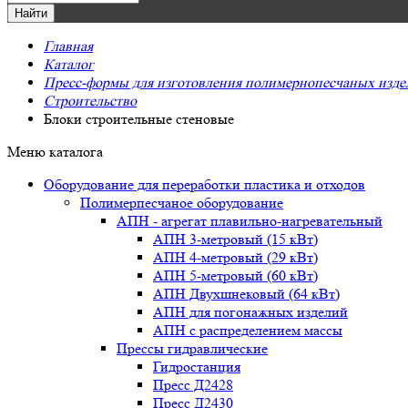
Главная
Каталог
Пресс-формы для изготовления полимернопесчаных издели
Строительство
Блоки строительные стеновые
Меню каталога
Оборудование для переработки пластика и отходов
Полимерпесчаное оборудование
АПН - агрегат плавильно-нагревательный
АПН 3-метровый (15 кВт)
АПН 4-метровый (29 кВт)
АПН 5-метровый (60 кВт)
АПН Двухшнековый (64 кВт)
АПН для погонажных изделий
АПН с распределением массы
Прессы гидравлические
Гидростанция
Пресс Д2428
Пресс Д2430