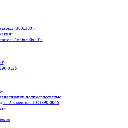
затель (300х300)»
йский»
затель (500х500х50)»
0)
890-0125
ы»
 канализации полимерпесчаные
оды» 2-х местная ПС1890-0066
ые»
люки»