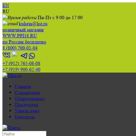
EN
RU
Пн-Пт с 9:00 до 17:00
kuligin@list.ru
розничный магазин
WWW.PPI18.RU
по России бесплатно
8 (800) 700-01-04
+7 (912) 765-08-08
+7 (919) 900-62-40
Главная
О компании
Оборудование
Продукция
Узнать цену
Контакты