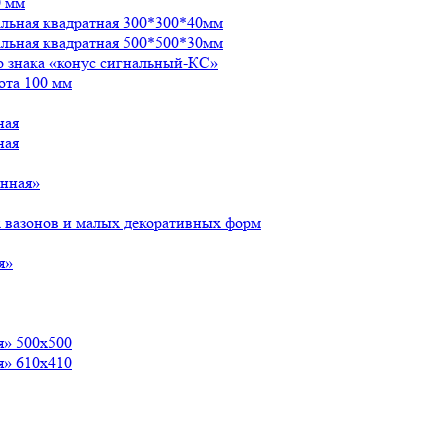
0 мм
альная квадратная 300*300*40мм
альная квадратная 500*500*30мм
о знака «конус сигнальный-КС»
ота 100 мм
ная
ная
енная»
 вазонов и малых декоративных форм
я»
я» 500х500
я» 610х410