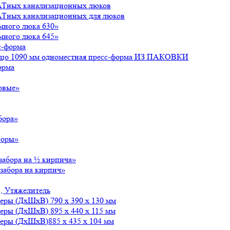
АТных канализационных люков
АТных канализационных для люков
много люка 630»
много люка 645»
с-форма
льцо 1090 мм одноместная пресс-форма ИЗ ПАКОВКИ
орма
овые»
бора»
поры»
забора на ½ кирпича»
забора на кирпич»
, Утяжелитель
меры (ДxШxВ) 790 x 390 x 130 мм
еры (ДxШxВ) 895 x 440 x 115 мм
меры (ДxШxВ)885 x 435 x 104 мм