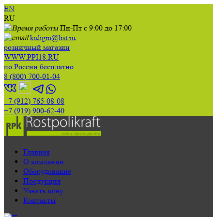
EN
RU
Пн-Пт с 9:00 до 17:00
kuligin@list.ru
розничный магазин
WWW.PPI18.RU
по России бесплатно
8 (800) 700-01-04
+7 (912) 765-08-08
+7 (919) 900-62-40
Главная
О компании
Оборудование
Продукция
Узнать цену
Контакты