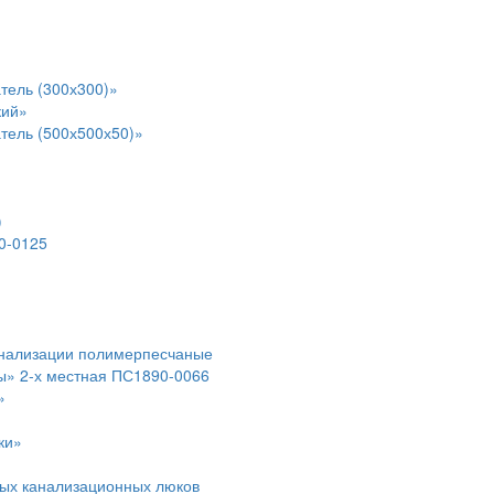
тель (300х300)»
кий»
тель (500х500х50)»
)
0-0125
анализации полимерпесчаные
ы» 2-х местная ПС1890-0066
»
ки»
ых канализационных люков