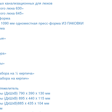
ых канализационных для люков
ого люка 630»
ого люка 645»
-форма
цо 1090 мм одноместная пресс-форма ИЗ ПАКОВКИ
рма
вые»
ора»
ры»
абора на ½ кирпича»
абора на кирпич»
Утяжелитель
ы (ДxШxВ) 790 x 390 x 130 мм
ы (ДxШxВ) 895 x 440 x 115 мм
ры (ДxШxВ)885 x 435 x 104 мм
мм