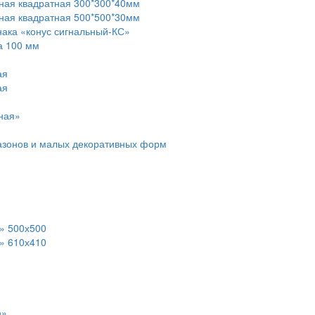
ьная квадратная 300*300*40мм
ьная квадратная 500*500*30мм
нака «конус сигнальный-КС»
а 100 мм
ая
ая
ная»
азонов и малых декоративных форм
» 500х500
» 610х410
ю»