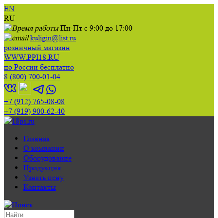
EN
RU
Пн-Пт с 9:00 до 17:00
kuligin@list.ru
розничный магазин
WWW.PPI18.RU
по России бесплатно
8 (800) 700-01-04
+7 (912) 765-08-08
+7 (919) 900-62-40
Главная
О компании
Оборудование
Продукция
Узнать цену
Контакты