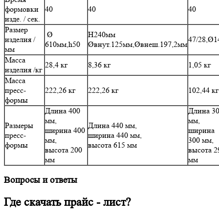
формовки
40
40
40
изде. / сек.
Размер
Ø
H240мм
изделия /
47/28,Ø1
610мм,h50
Øвнут.125мм,Øвнеш.197,2мм
мм
Масса
28,4 кг
8,36 кг
1,05 кг
изделия /кг
Масса
пресс-
222,26 кг
222,26 кг
102,44 кг
формы
Длина 400
Длина 3
мм,
мм,
Размеры
Длина 440 мм,
ширина 400
ширина
пресс-
ширина 440 мм,
мм,
300 мм,
формы
высота 615 мм
высота 200
высота 2
мм
мм
Вопросы и ответы
Где скачать прайс - лист?