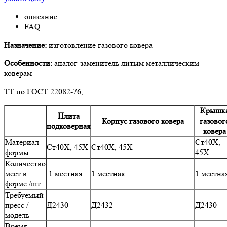
описание
FAQ
Назначение:
изготовление газового ковера
Особенности:
аналог-заменитель литым металлическим
коверам
ТТ по ГОСТ 22082-76,
Крышк
Плита
Корпус газового ковера
газовог
подковерная
ковера
Материал
Ст40Х,
Ст40Х, 45Х
Ст40Х, 45Х
формы
45Х
Количество
мест в
1 местная
1 местная
1 местна
форме /шт
Требуемый
пресс /
Д2430
Д2432
Д2430
модель
Время