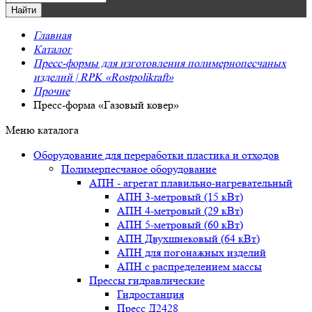
Главная
Каталог
Пресс-формы для изготовления полимернопесчаных
изделий | RPK «Rostpolikraft»
Прочие
Пресс-форма «Газовый ковер»
Меню каталога
Оборудование для переработки пластика и отходов
Полимерпесчаное оборудование
АПН - агрегат плавильно-нагревательный
АПН 3-метровый (15 кВт)
АПН 4-метровый (29 кВт)
АПН 5-метровый (60 кВт)
АПН Двухшнековый (64 кВт)
АПН для погонажных изделий
АПН с распределением массы
Прессы гидравлические
Гидростанция
Пресс Д2428