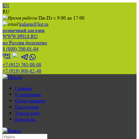
EN
RU
Пн-Пт с 9:00 до 17:00
kuligin@list.ru
розничный магазин
WWW.PPI18.RU
по России бесплатно
8 (800) 700-01-04
+7 (912) 765-08-08
+7 (919) 900-62-40
Главная
О компании
Оборудование
Продукция
Узнать цену
Контакты