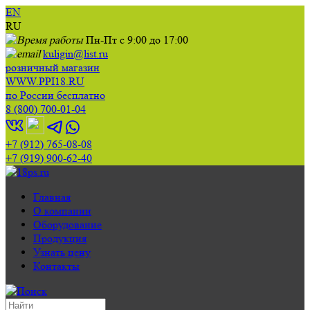
EN
RU
Пн-Пт с 9:00 до 17:00
kuligin@list.ru
розничный магазин
WWW.PPI18.RU
по России бесплатно
8 (800) 700-01-04
+7 (912) 765-08-08
+7 (919) 900-62-40
Главная
О компании
Оборудование
Продукция
Узнать цену
Контакты