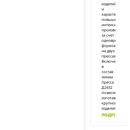
изделий
и
характеризуетс
повышенной
интенсивность
производства
за счет
одновременно
формовки
на двух
прессах.
Включение
в
состав
линии
пресса
Д2432
позволяет
изготавливать
крупногабари
изделия.
ПОДРОБНЕЕ