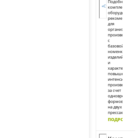
Подобный
комплект
оборудования
рекомендуется
для
организации
производства
с
базовой
номенклатуро
изделий
и
характеризуетс
повышенной
интенсивность
производства
за счет
одновременно
формовки
на двух
прессах.
ПОДРОБНЕЕ
П