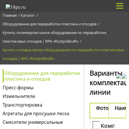
Главная
Каталог
Оборудование для переработки пластика и отходов
Купить полимерпесчаное оборудование по переработке
пластиковых отходов | RPK «Rostpolikraft»
Купить готовые линии оборудования по переработке пластиковых
отходов | RPK «Rostpolikraft»
Варианты
Оборудование для переработки
пластика и отходов
комплектац
Пресс-формы
линии
Измельчители
Транспортировка
Фото
Наим
Агрегаты для просушки песка
Смесители универсальные
П
Комплект