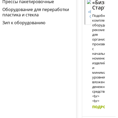
Прессы пакетировочные
«Бизнес-
Старт»
Оборудование для переработки
пластика и стекла
Подобный
с
комплект
Зип к оборудованию
оборудования
б
рекомендуется
для
организации
производства
с
начальной
номенклатуро
изделий
и
минимальным
уровнем
вложения
денежных
средств.
<br>
<br>
ПОДРОБНЕЕ