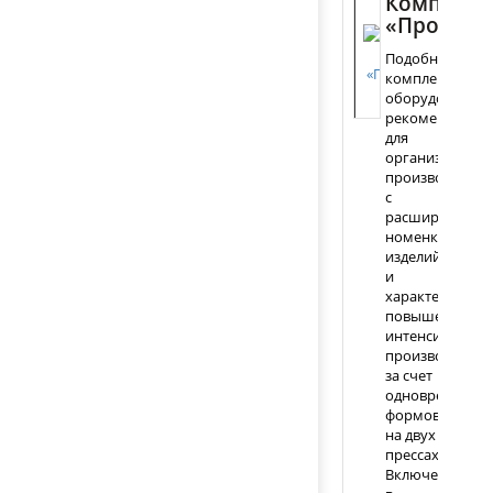
Комплект
«Профи»
Подобный
комплект
оборудования
рекомендуется
для
организации
производства
с
расширенной
номенклатуро
изделий
и
характеризуетс
повышенной
интенсивность
производства
за счет
одновременно
формовки
на двух
прессах.
Включение