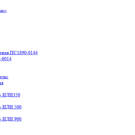
ью»
стная ПС1890-0144
-0014
ельс
ия
й» ИДН350
» ИДН 500
» ИДН 900