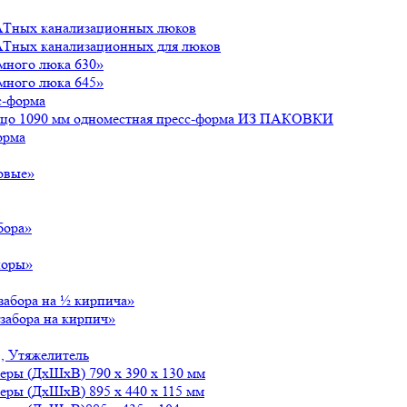
АТных канализационных люков
АТных канализационных для люков
много люка 630»
много люка 645»
с-форма
льцо 1090 мм одноместная пресс-форма ИЗ ПАКОВКИ
орма
овые»
бора»
поры»
забора на ½ кирпича»
забора на кирпич»
, Утяжелитель
меры (ДxШxВ) 790 x 390 x 130 мм
еры (ДxШxВ) 895 x 440 x 115 мм