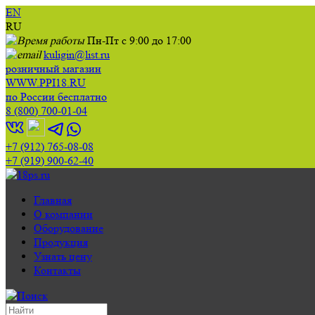
EN
RU
Пн-Пт с 9:00 до 17:00
kuligin@list.ru
розничный магазин
WWW.PPI18.RU
по России бесплатно
8 (800) 700-01-04
+7 (912) 765-08-08
+7 (919) 900-62-40
Главная
О компании
Оборудование
Продукция
Узнать цену
Контакты