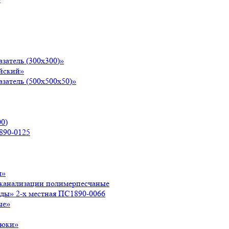
затель (300х300)»
йский»
затель (500х500х50)»
0)
890-0125
ы»
 канализации полимерпесчаные
оды» 2-х местная ПС1890-0066
ые»
люки»