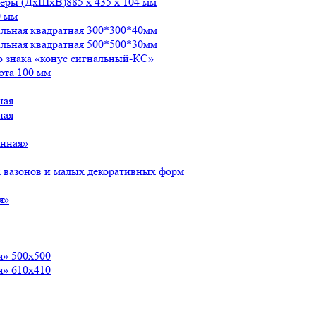
меры (ДxШxВ)885 x 435 x 104 мм
0 мм
альная квадратная 300*300*40мм
альная квадратная 500*500*30мм
о знака «конус сигнальный-КС»
ота 100 мм
ная
ная
енная»
 вазонов и малых декоративных форм
я»
я» 500х500
я» 610х410