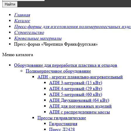
Главная
Каталог
Пресс-формы для изготовления полимернопесчаных издели
Строительство
Кровельные материалы
Пресс-форма «Черепица Франкфуртская»
Меню каталога
Оборудование для переработки пластика и отходов
Полимерпесчаное оборудование
АПН - агрегат плавильно-нагревательный
АПН 3-метровый (15 кВт)
АПН 4-метровый (29 кВт)
АПН 5-метровый (60 кВт)
АПН Двухшнековый (64 кВт)
АПН для погонажных изделий
АПН с распределением массы
Прессы гидравлические
Гидростанция
Пресс Д2428