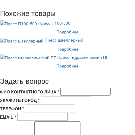
Прайс - лист можно скачать по "синей" кнопке с правой
стороны. Также из верхнего меню из движущийся строки. И
Похожие товары
наконец по данной ссылке:
Прайс - Лист
Пресс П100-500
Подробнее
Пресс швеллерный
Подробнее
Пресс гидравлический ПГ
Подробнее
Задать вопрос
ФИО КОНТАКТНОГО ЛИЦА *
УКАЖИТЕ ГОРОД *
ТЕЛЕФОН *
EMAIL *