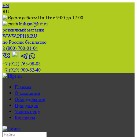
EN
RU
Пн-Пт с 9:00 до 17:00
kuligin@list.ru
розничный магазин
WWW.PPI18.RU
по России бесплатно
8 (800) 700-01-04
+7 (912) 765-08-08
+7 (919) 900-62-40
Главная
О компании
Оборудование
Продукция
Узнать цену
Контакты