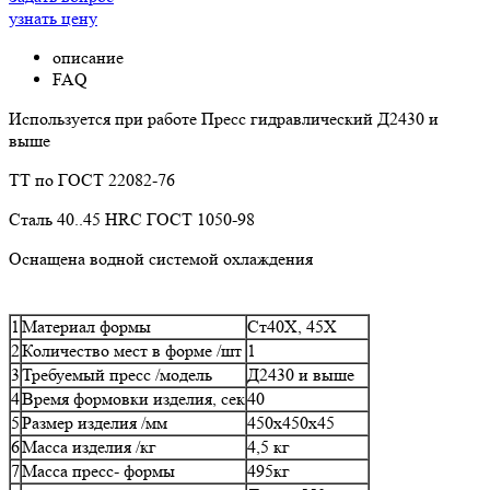
узнать цену
описание
FAQ
Используется при работе Пресс гидравлический Д2430 и
выше
ТТ по ГОСТ 22082-76
Сталь 40..45 HRC ГОСТ 1050-98
Оснащена водной системой охлаждения
1
Материал формы
Ст40Х, 45Х
2
Количество мест в форме /шт
1
3
Требуемый пресс /модель
Д2430 и выше
4
Время формовки изделия, сек
40
5
Размер изделия /мм
450х450х45
6
Масса изделия /кг
4,5 кг
7
Масса пресс- формы
495кг