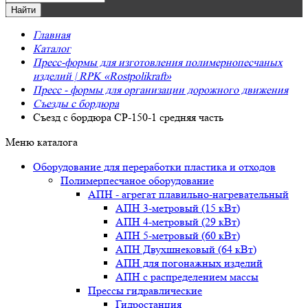
Главная
Каталог
Пресс-формы для изготовления полимернопесчаных
изделий | RPK «Rostpolikraft»
Пресс - формы для организации дорожного движения
Съезды с бордюра
Съезд с бордюра СР-150-1 средняя часть
Меню каталога
Оборудование для переработки пластика и отходов
Полимерпесчаное оборудование
АПН - агрегат плавильно-нагревательный
АПН 3-метровый (15 кВт)
АПН 4-метровый (29 кВт)
АПН 5-метровый (60 кВт)
АПН Двухшнековый (64 кВт)
АПН для погонажных изделий
АПН с распределением массы
Прессы гидравлические
Гидростанция