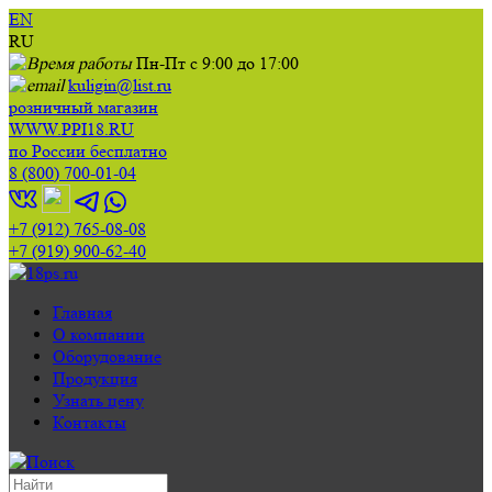
EN
RU
Пн-Пт с 9:00 до 17:00
kuligin@list.ru
розничный магазин
WWW.PPI18.RU
по России бесплатно
8 (800) 700-01-04
+7 (912) 765-08-08
+7 (919) 900-62-40
Главная
О компании
Оборудование
Продукция
Узнать цену
Контакты