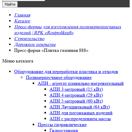
Главная
Каталог
Пресс-формы для изготовления полимернопесчаных
изделий | RPK «Rostpolikraft»
Строительство
Дорожное покрытие
Пресс-форма «Плитка газонная 888»
Меню каталога
Оборудование для переработки пластика и отходов
Полимерпесчаное оборудование
АПН - агрегат плавильно-нагревательный
АПН 3-метровый (15 кВт)
АПН 4-метровый (29 кВт)
АПН 5-метровый (60 кВт)
АПН Двухшнековый (64 кВт)
АПН для погонажных изделий
АПН с распределением массы
Прессы гидравлические
Гидростанция