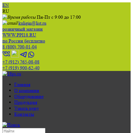
EN
RU
Пн-Пт с 9:00 до 17:00
kuligin@list.ru
розничный магазин
WWW.PPI18.RU
по России бесплатно
8 (800) 700-01-04
+7 (912) 765-08-08
+7 (919) 900-62-40
Главная
О компании
Оборудование
Продукция
Узнать цену
Контакты