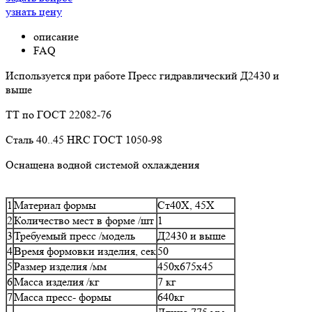
узнать цену
описание
FAQ
Используется при работе Пресс гидравлический Д2430 и
выше
ТТ по ГОСТ 22082-76
Сталь 40..45 HRC ГОСТ 1050-98
Оснащена водной системой охлаждения
1
Материал формы
Ст40Х, 45Х
2
Количество мест в форме /шт
1
3
Требуемый пресс /модель
Д2430 и выше
4
Время формовки изделия, сек
50
5
Размер изделия /мм
450х675х45
6
Масса изделия /кг
7 кг
7
Масса пресс- формы
640кг