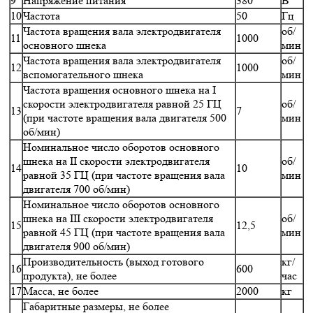
9
Напряжение питания
380
В
10
Частота
50
Гц
Частота вращения вала электродвигателя
об/
11
1000
основного шнека
мин
Частота вращения вала электродвигателя
об/
12
1000
вспомогательного шнека
мин
Частота вращения основного шнека на I
скорости электродвигателя равной 25 ГЦ
об/
13
7
(при частоте вращения вала двигателя 500
мин
об/мин)
Номинальное число оборотов основного
шнека на II скорости электродвигателя
об/
14
10
равной 35 ГЦ (при частоте вращения вала
мин
двигателя 700 об/мин)
Номинальное число оборотов основного
шнека на III скорости электродвигателя
об/
15
12,5
равной 45 ГЦ (при частоте вращения вала
мин
двигателя 900 об/мин)
Производительность (выход готового
кг/
16
600
продукта), не более
час
17
Масса, не более
2000
кг
Габаритные размеры, не более