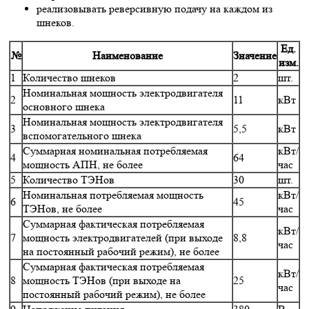
реализовывать реверсивную подачу на каждом из
шнеков.
Ед.
№
Наименование
Значение
изм.
1
Количество шнеков
2
шт.
Номинальная мощность электродвигателя
2
11
кВт
основного шнека
Номинальная мощность электродвигателя
3
5,5
кВт
вспомогательного шнека
Суммарная номинальная потребляемая
кВт/
4
64
мощность АПН, не более
час
5
Количество ТЭНов
30
шт.
Номинальная потребляемая мощность
кВт/
6
45
ТЭНов, не более
час
Суммарная фактическая потребляемая
кВт/
7
мощность электродвигателей (при выходе
8,8
час
на постоянный рабочий режим), не более
Суммарная фактическая потребляемая
кВт/
8
мощность ТЭНов (при выходе на
25
час
постоянный рабочий режим), не более