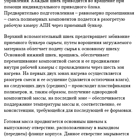
управления. Каждый шнек приводится во вращение при
помощи индивидуального приводного блока.
Предварительно подготовленная – равномерно промешанная
– смесь полимерных компонентов подается в разогретую
рабочую камеру АПН через приемный бункер.
Верхний вспомогательный шнек предотвращает забивание
приемного бункера сырьем, путем ворошения загружаемого
материала облегчает подачу сырья к основному шнеку.
Основной нижний шнек, вращаясь, обеспечивает
перемешивание композитной смеси и ее продвижение
внутри рабочей камеры с прохождением через шесть зон
нагрева. На первых двух зонах нагрева осуществляется
разогрев смеси и ее осушение (удаляется остаточная влага),
на следующих двух (средних) – происходит пластификация
полимеров, и, таким образом, получение однородной
композитной массы, на последней зоне – обеспечивается
поддержание температуры массы и, соответственно, ее
консистенции, требующейся для последующей ее формовки.
Готовая масса продвигается основным шнеком к
выпускному отверстию, расположенному в выходном
(переднем) фланце корпуса. Данное отверстие закрывается