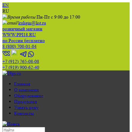
EN
RU
Пн-Пт с 9:00 до 17:00
kuligin@list.ru
розничный магазин
WWW.PPI18.RU
по России бесплатно
8 (800) 700-01-04
+7 (912) 765-08-08
+7 (919) 900-62-40
Главная
О компании
Оборудование
Продукция
Узнать цену
Контакты