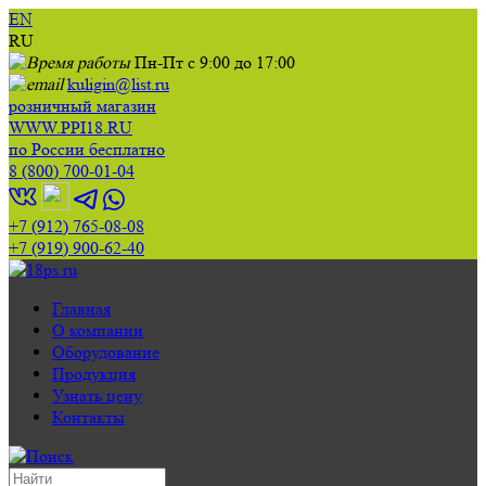
EN
RU
Пн-Пт с 9:00 до 17:00
kuligin@list.ru
розничный магазин
WWW.PPI18.RU
по России бесплатно
8 (800) 700-01-04
+7 (912) 765-08-08
+7 (919) 900-62-40
Главная
О компании
Оборудование
Продукция
Узнать цену
Контакты