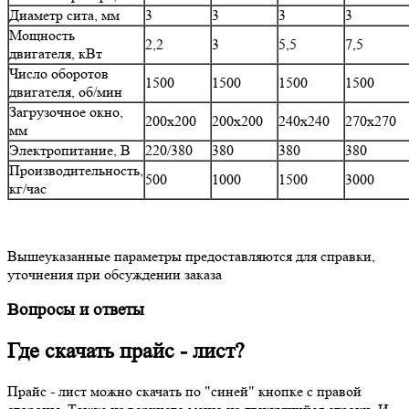
Диаметр сита, мм
3
3
3
3
Мощность
2,2
3
5,5
7,5
двигателя, кВт
Число оборотов
1500
1500
1500
1500
двигателя, об/мин
Загрузочное окно,
200х200
200х200
240х240
270х270
мм
Электропитание, В
220/380
380
380
380
Производительность,
500
1000
1500
3000
кг/час
Вышеуказанные параметры предоставляются для справки,
уточнения при обсуждении заказа
Вопросы и ответы
Где скачать прайс - лист?
Прайс - лист можно скачать по "синей" кнопке с правой