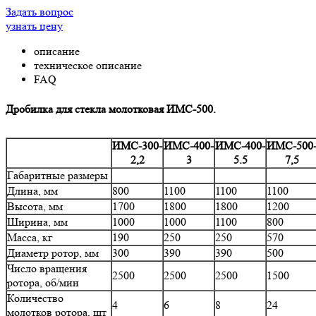
Задать вопрос
узнать цену
описание
техническое описание
FAQ
Дробилка для стекла молотковая ИМС-500.
ИМС-300-
ИМС-400-
ИМС-400-
ИМС-500
2,2
3
5.5
7,5
Габаритные размеры
Длина, мм
800
1100
1100
1100
Высота, мм
1700
1800
1800
1200
Ширина, мм
1000
1000
1100
800
Масса, кг
190
250
250
570
Диаметр ротор, мм
300
390
390
500
Число вращения
2500
2500
2500
1500
ротора, об/мин
Количество
4
6
8
24
молотков ротора, шт