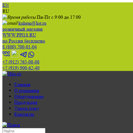
EN
RU
Пн-Пт с 9:00 до 17:00
kuligin@list.ru
розничный магазин
WWW.PPI18.RU
по России бесплатно
8 (800) 700-01-04
+7 (912) 765-08-08
+7 (919) 900-62-40
Главная
О компании
Оборудование
Продукция
Узнать цену
Контакты