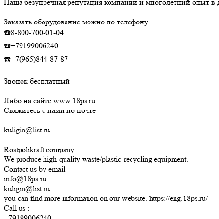
Наша безупречная репутация компании и многолетний опыт в д
Заказать оборудование можно по телефону
☎️8-800-700-01-04
☎️+79199006240
☎️+7(965)844-87-87
Звонок бесплатный
Либо на сайте www.18ps.ru
Свяжитесь с нами по почте
kuligin@list.ru
Rostpolikraft company
We produce high-quality waste/plastic-recycling equipment.
Contact us by email
info@18ps.ru
kuligin@list.ru
you can find more information on our website. https://eng.18ps.ru/
Call us :
+79199006240