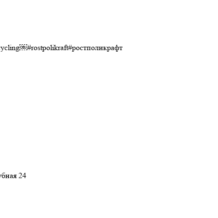
cling￼#rostpolikraft#ростполикрафт
убная 24