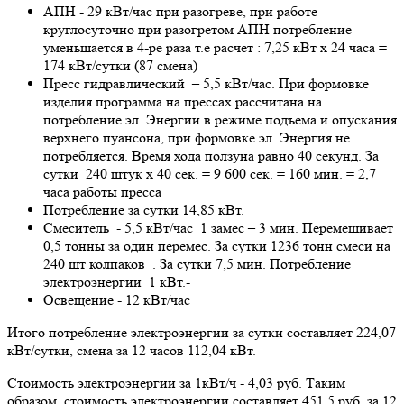
АПН - 29 кВт/час при разогреве, при работе
круглосуточно при разогретом АПН потребление
уменьшается в 4-ре раза т.е расчет : 7,25 кВт х 24 часа =
174 кВт/сутки (87 смена)
Пресс гидравлический – 5,5 кВт/час. При формовке
изделия программа на прессах рассчитана на
потребление эл. Энергии в режиме подъема и опускания
верхнего пуансона, при формовке эл. Энергия не
потребляется. Время хода ползуна равно 40 секунд. За
сутки 240 штук х 40 сек. = 9 600 сек. = 160 мин. = 2,7
часа работы пресса
Потребление за сутки 14,85 кВт.
Смеситель - 5,5 кВт/час 1 замес – 3 мин. Перемешивает
0,5 тонны за один перемес. За сутки 1236 тонн смеси на
240 шт колпаков . За сутки 7,5 мин. Потребление
электроэнергии 1 кВт.-
Освещение - 12 кВт/час
Итого потребление электроэнергии за сутки составляет 224,07
кВт/сутки, смена за 12 часов 112,04 кВт.
Стоимость электроэнергии за 1кВт/ч - 4,03 руб. Таким
образом, стоимость электроэнергии составляет 451,5 руб. за 12