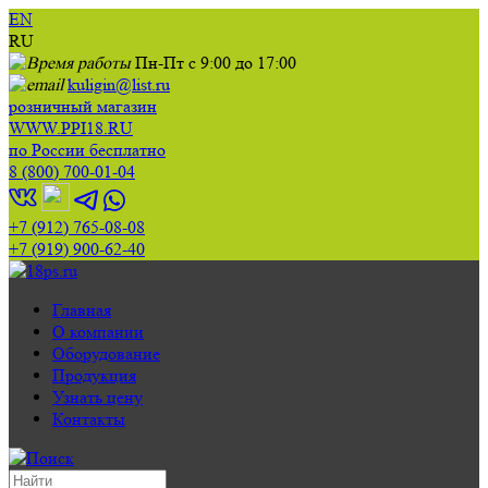
EN
RU
Пн-Пт с 9:00 до 17:00
kuligin@list.ru
розничный магазин
WWW.PPI18.RU
по России бесплатно
8 (800) 700-01-04
+7 (912) 765-08-08
+7 (919) 900-62-40
Главная
О компании
Оборудование
Продукция
Узнать цену
Контакты