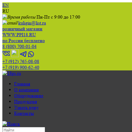
EN
RU
Пн-Пт с 9:00 до 17:00
kuligin@list.ru
розничный магазин
WWW.PPI18.RU
по России бесплатно
8 (800) 700-01-04
+7 (912) 765-08-08
+7 (919) 900-62-40
Главная
О компании
Оборудование
Продукция
Узнать цену
Контакты