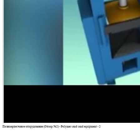
Полимерпесчаное оборудование (Обзор №2) - Polymer sand sand equipment - 2