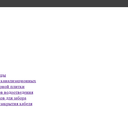
ицы
в канализационных
арной плитки
ов водоотведения
ов для забора
закрытия кабеля