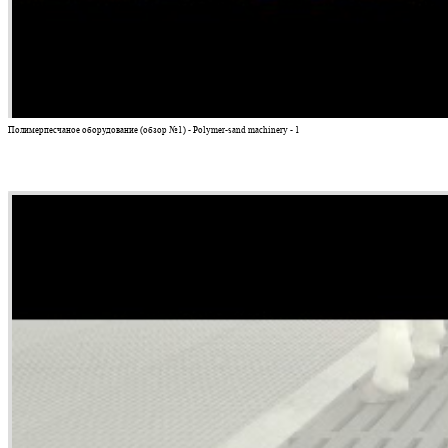
Полимерпесчаное оборудование (обзор №1) - Polymer-sand machinery - 1